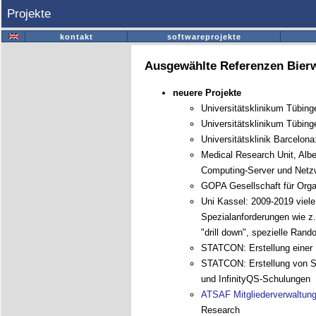
Projekte
kontakt
softwareprojekte
Ausgewählte Referenzen Bierw
neuere Projekte
Universitätsklinikum Tübing
Universitätsklinikum Tübin
Universitätsklinik Barcelon
Medical Research Unit, Alb
Computing-Server und Netz
GOPA Gesellschaft für Orga
Uni Kassel: 2009-2019 viel
Spezialanforderungen wie z.
"drill down", spezielle Ran
STATCON: Erstellung einer I
STATCON: Erstellung von Si
und InfinityQS-Schulungen
ATSAF Mitgliederverwaltun
Research